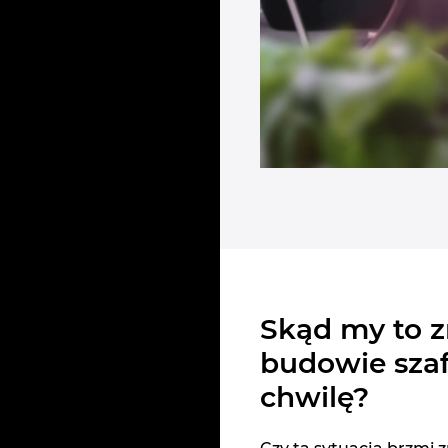
Skąd my to 
budowie szaf
chwilę?