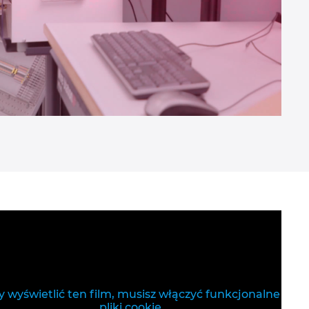
 wyświetlić ten film, musisz włączyć funkcjonalne
pliki cookie.