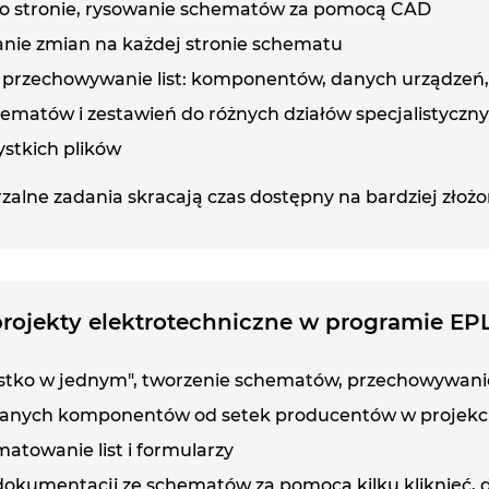
po stronie, rysowanie schematów za pomocą CAD
ie zmian na każdej stronie schematu
 przechowywanie list: komponentów, danych urządzeń, 
ematów i zestawień do różnych działów specjalistyczn
ystkich plików
zalne zadania skracają czas dostępny na bardziej złożo
 projekty elektrotechniczne w programie E
ystko w jednym", tworzenie schematów, przechowywani
danych komponentów od setek producentów w projekc
towanie list i formularzy
okumentacji ze schematów za pomocą kilku kliknięć, dl