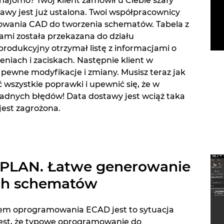
znajomo? Twój klient zamówił u Ciebie szafy
tawy jest już ustalona. Twoi współpracownicy
owania CAD do tworzenia schematów. Tabela z
i została przekazana do działu
 produkcyjny otrzymał listę z informacjami o
iach i zaciskach. Następnie klient w
a pewne modyfikacje i zmiany. Musisz teraz jak
 wszystkie poprawki i upewnić się, że w
adnych błędów! Data dostawy jest wciąż taka
 jest zagrożona.
PLAN. Łatwe generowanie
ych schematów
em oprogramowania ECAD jest to sytuacja
est, że typowe oprogramowanie do