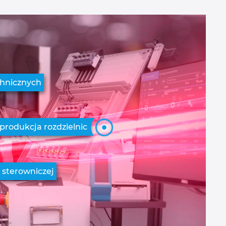
chnicznych
rodukcja rozdzielnic
y sterowniczej