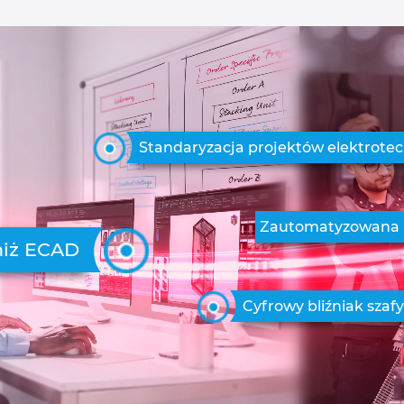
Standaryzacja projektów elektrote
Zautomatyzowana p
niż ECAD
Cyfrowy bliźniak szaf