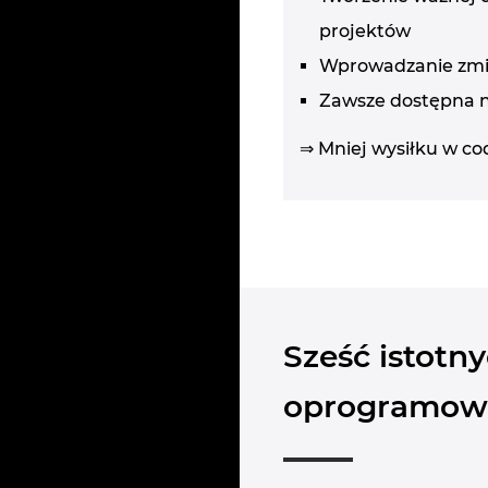
projektów
Wprowadzanie zmian
Zawsze dostępna n
⇒ Mniej wysiłku w co
Sześć istotn
oprogramow