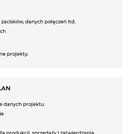
zacisków, danych połączeń itd.
ych
ne projekty.
PLAN
e danych projektu
ie
a produkcji, sprzedaży i zatwierdzania