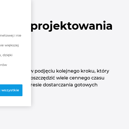
zny.
e do projektowania
netowej i nie
nie większej
, dzięki
erów
możemy Ci w podjęciu kolejnego kroku, który
ozwoli Ci zaoszczędzić wiele cennego czasu
ci firmy w zakresie dostarczania gotowych
 wszystkie