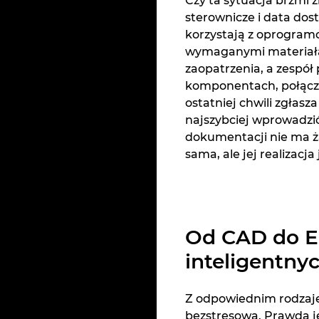
Czy ta sytuacja brzmi 
sterownicze i data dos
korzystają z oprogram
wymaganymi materiałam
zaopatrzenia, a zespół
komponentach, połączen
ostatniej chwili zgłasz
najszybciej wprowadzić
dokumentacji nie ma ż
sama, ale jej realizacja
Od CAD do E
inteligentn
Z odpowiednim rodzaj
bezstresowa. Prawdą j