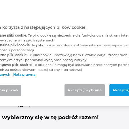
ięcej niż CAD elektryc
niejsze oprogramowani
a korzysta z następujących plików cookie:
e pliki cookie:
Te pliki cookie są niezbędne dla funkcjonowania strony inter
znego
wyłączone w naszych systemach
alne pliki cookie:
Te pliki cookie umożliwiają stronie internetowej zapewnie
ości i personalizacji
zne pliki cookie:
Te pliki cookie umożliwiają nam zliczanie wizyt i źródeł ruchu
my mierzyć i poprawiać wydajność naszej witryny
ngowe pliki cookie:
Te pliki cookie mogą być ustawiane przez naszych partn
h za pośrednictwem naszej strony internetowej
ego systemu CAD do tworzenia schematów? Chętnie po
danych
Nota prawna
wanie się ECAD. Korzystanie z oprogramowania EPLAN p
iu instalacji elektrycznych, a nawet zwiększy możliwoś
nia plikὀw
Akceptuj wybrane
Akceptuj
 budową szaf i rozdzielnic.
ie osiągnąć?
i wybierzmy się w tę podróż razem!