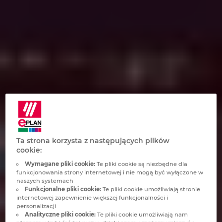
Finlandia
Francja
Grecja
Hiszpania
Holandia
Indie
Ta strona korzysta z następujących plików
cookie:
Indonezja
Wymagane pliki cookie:
Te pliki cookie są niezbędne dla
funkcjonowania strony internetowej i nie mogą być wyłączone w
naszych systemach
Irlandia
Funkcjonalne pliki cookie:
Te pliki cookie umożliwiają stronie
internetowej zapewnienie większej funkcjonalności i
personalizacji
Izrael
Analityczne pliki cookie:
Te pliki cookie umożliwiają nam