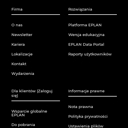
Singapur
Firma
Rozwiązania
Słowacja
O nas
Platforma EPLAN
Słowenia
Newsletter
Wersja edukacyjna
Szwajcaria
Kariera
EPLAN Data Portal
Lokalizacje
Raporty użytkowników
Szwecja
Kontakt
Tajlandia
Wydarzenia
Turcja
Dla klientów (Zaloguj
Informacje prawne
się)
Ukraina
Nota prawna
Wsparcie globalne
EPLAN
Polityka prywatności
USA
Do pobrania
Ustawienia plikὀw