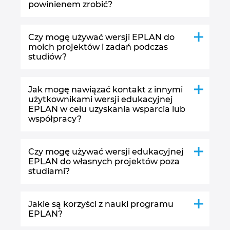
powinienem zrobić?
Japonia
Czy mogę używać wersji EPLAN do
Kanada
moich projektów i zadań podczas
studiów?
Kolumbia
Jak mogę nawiązać kontakt z innymi
Korea Południowa
użytkownikami wersji edukacyjnej
EPLAN w celu uzyskania wsparcia lub
współpracy?
Litwa
Luksemburg
Czy mogę używać wersji edukacyjnej
EPLAN do własnych projektów poza
studiami?
Malezja
Meksyk
Jakie są korzyści z nauki programu
EPLAN?
Niemcy