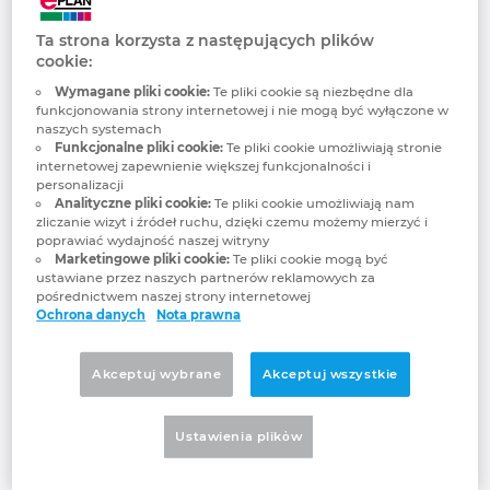
Najczęściej zadawane
Brunei
Technologia budowlana
Konfiguracja
Integracje EPLAN dla systemów ERP, PDM i PLM
Lokalizacje
Ta strona korzysta z następujących plików
pytania
cookie:
Bułgaria
Raporty użytkowników
EPLAN Data Portal
Kontakt
Wymagane pliki cookie:
Te pliki cookie są niezbędne dla
funkcjonowania strony internetowej i nie mogą być wyłączone w
Chile
naszych systemach
Wersja edukacyjna EPLAN dla szkół
Trust Center
Funkcjonalne pliki cookie:
Te pliki cookie umożliwiają stronie
internetowej zapewnienie większej funkcjonalności i
Chiny
personalizacji
Czym jest wersja edukacyjna EPLAN i
Wersja edukacyjna EPLAN dla studentów
Analityczne pliki cookie:
Te pliki cookie umożliwiają nam
dlaczego warto z niej korzystać?
zliczanie wizyt i źródeł ruchu, dzięki czemu możemy mierzyć i
Chiny Tajwan
poprawiać wydajność naszej witryny
EPLAN Collaboration Apps
Marketingowe pliki cookie:
Te pliki cookie mogą być
ustawiane przez naszych partnerów reklamowych za
Chorwacja
Czy mogę korzystać z wersji
pośrednictwem naszej strony internetowej
edukacyjnej EPLAN?
Ochrona danych
Nota prawna
Czechy
Akceptuj wybrane
Akceptuj wszystkie
Jak długo jest aktywna licencja
Dania
wersja edukacyjna EPLAN?
Ustawienia plikὀw
Filipiny
Jak mogę uzyskać licencję wersji