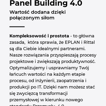
Panel Building 4.0
Brunei
Technologia budowlana
Konfiguracja
Integracje EPLAN dla systemów ERP, PDM i PLM
Lokalizacje
Wartość dodana dzięki
Bułgaria
połączonym siłom
Raporty użytkowników
EPLAN Data Portal
Kontakt
Chile
Wersja edukacyjna EPLAN dla szkół
Trust Center
Kompleksowość i prostota
- to główna
Chiny
zasada, która sprawia, że EPLAN i Rittal
Wersja edukacyjna EPLAN dla studentów
są dla Ciebie idealnymi partnerami.
Chiny Tajwan
Nasze rozwiązania przyspieszają procesy
EPLAN Collaboration Apps
projektowe i zwiększają produktywność.
Chorwacja
Optymalizujemy i usprawniamy Twój
łańcuch wartości na każdym etapie
Czechy
procesu, od inżynierii, zaopatrzenia i
produkcji po IT. Dzięki nam możesz stać
Dania
się zwycięzcą transformacji
Filipiny
przemysłowej w kierunku nowego