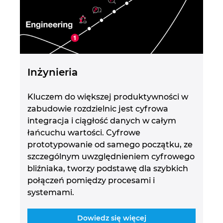
Singapur
Słowacja
Słowenia
Inżynieria
Szwajcaria
Kluczem do większej produktywności w
Szwecja
zabudowie rozdzielnic jest cyfrowa
integracja i ciągłość danych w całym
Tajlandia
łańcuchu wartości. Cyfrowe
prototypowanie od samego początku, ze
Turcja
szczególnym uwzględnieniem cyfrowego
bliźniaka, tworzy podstawę dla szybkich
Ukraina
połączeń pomiędzy procesami i
systemami.
USA
Dowiedz się więcej