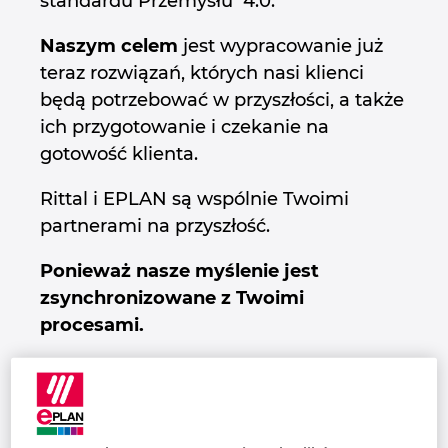
standardu Przemysłu 4.0.
Finlandia
Naszym celem
jest wypracowanie już
teraz rozwiązań, których nasi klienci
Francja
będą potrzebować w przyszłości, a także
Grecja
ich przygotowanie i czekanie na
gotowość klienta.
Hiszpania
Rittal i EPLAN są wspólnie Twoimi
partnerami na przyszłość.
Holandia
Ponieważ nasze myślenie jest
Indie
zsynchronizowane z Twoimi
procesami.
Indonezja
Irlandia
Izrael