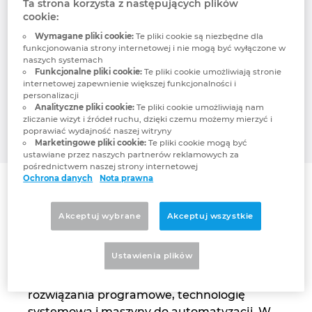
Ta strona korzysta z następujących plików
cookie:
Japonia
Aby wyświetlić ten film, musisz włączyć
Wymagane pliki cookie:
Te pliki cookie są niezbędne dla
funkcjonalne pliki cookie.
funkcjonowania strony internetowej i nie mogą być wyłączone w
Kanada
naszych systemach
Funkcjonalne pliki cookie:
Te pliki cookie umożliwiają stronie
internetowej zapewnienie większej funkcjonalności i
Kolumbia
personalizacji
Analityczne pliki cookie:
Te pliki cookie umożliwiają nam
zliczanie wizyt i źródeł ruchu, dzięki czemu możemy mierzyć i
Korea Południowa
poprawiać wydajność naszej witryny
Marketingowe pliki cookie:
Te pliki cookie mogą być
ustawiane przez naszych partnerów reklamowych za
Litwa
pośrednictwem naszej strony internetowej
Ochrona danych
Nota prawna
Biorąc pod uwagę cały proces,
Luksemburg
Akceptuj wybrane
Akceptuj wszystkie
jest to zwycięska strategia
Malezja
Ustawienia plikὀw
Meksyk
Rittal i EPLAN wykorzystują połączone
rozwiązania programowe, technologię
Niemcy
systemową i maszyny do automatyzacji. W