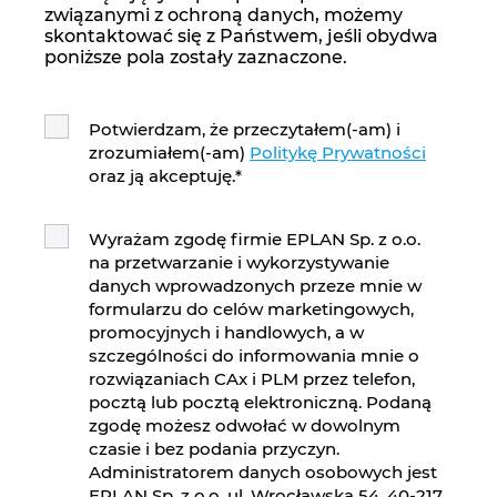
związanymi z ochroną danych, możemy
skontaktować się z Państwem, jeśli obydwa
poniższe pola zostały zaznaczone.
Potwierdzam, że przeczytałem(-am) i
zrozumiałem(-am)
Politykę Prywatności
oraz ją akceptuję.
*
Wyrażam zgodę firmie EPLAN Sp. z o.o.
na przetwarzanie i wykorzystywanie
danych wprowadzonych przeze mnie w
formularzu do celów marketingowych,
promocyjnych i handlowych, a w
szczególności do informowania mnie o
rozwiązaniach CAx i PLM przez telefon,
pocztą lub pocztą elektroniczną. Podaną
zgodę możesz odwołać w dowolnym
czasie i bez podania przyczyn.
Administratorem danych osobowych jest
EPLAN Sp. z o.o. ul. Wrocławska 54, 40-217