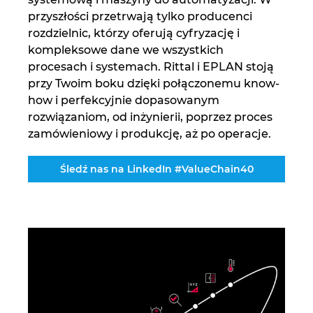
przyszłości przetrwają tylko producenci
Norwegia
rozdzielnic, którzy oferują cyfryzację i
kompleksowe dane we wszystkich
Nowa Zelandia
procesach i systemach. Rittal i EPLAN stoją
przy Twoim boku dzięki połączonemu know-
how i perfekcyjnie dopasowanym
Peru
rozwiązaniom, od inżynierii, poprzez proces
zamówieniowy i produkcję, aż po operacje.
Polska
Śledź nas na LinkedIn #ValueChain40
Portugalia
Republika Południowej Afryki
Rumunia
Serbia