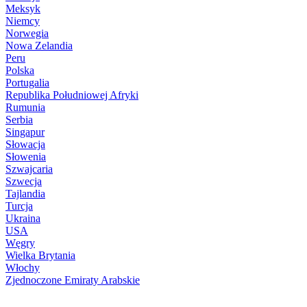
Meksyk
Niemcy
Norwegia
Nowa Zelandia
Peru
Polska
Portugalia
Republika Południowej Afryki
Rumunia
Serbia
Singapur
Słowacja
Słowenia
Szwajcaria
Szwecja
Tajlandia
Turcja
Ukraina
USA
Węgry
Wielka Brytania
Włochy
Zjednoczone Emiraty Arabskie