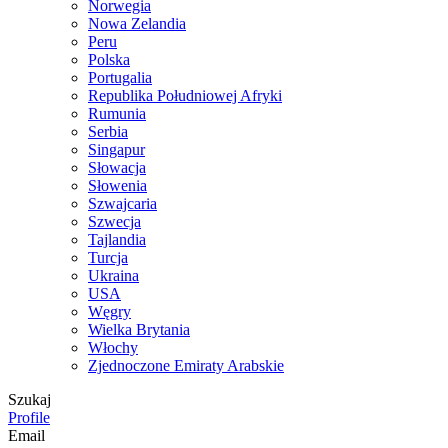
Norwegia
Nowa Zelandia
Peru
Polska
Portugalia
Republika Południowej Afryki
Rumunia
Serbia
Singapur
Słowacja
Słowenia
Szwajcaria
Szwecja
Tajlandia
Turcja
Ukraina
USA
Węgry
Wielka Brytania
Włochy
Zjednoczone Emiraty Arabskie
Szukaj
Profile
Email