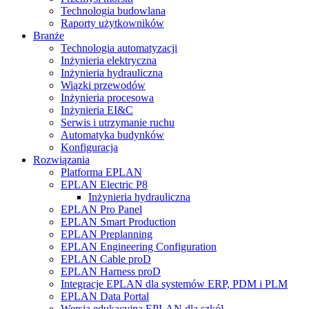
Technologia budowlana
Raporty użytkowników
Branże
Technologia automatyzacji
Inżynieria elektryczna
Inżynieria hydrauliczna
Wiązki przewodów
Inżynieria procesowa
Inżynieria EI&C
Serwis i utrzymanie ruchu
Automatyka budynków
Konfiguracja
Rozwiązania
Platforma EPLAN
EPLAN Electric P8
Inżynieria hydrauliczna
EPLAN Pro Panel
EPLAN Smart Production
EPLAN Preplanning
EPLAN Engineering Configuration
EPLAN Cable proD
EPLAN Harness proD
Integracje EPLAN dla systemów ERP, PDM i PLM
EPLAN Data Portal
Wersja edukacyjna EPLAN dla szkół