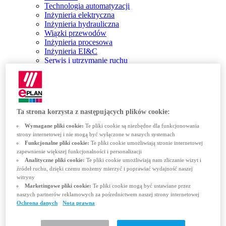
Technologia automatyzacji
Inżynieria elektryczna
Inżynieria hydrauliczna
Wiązki przewodów
Inżynieria procesowa
Inżynieria EI&C
Serwis i utrzymanie ruchu
Automatyka budynków
Konfiguracja
Rozwiązania
Close
ROZWIĄZANIA
Ta strona korzysta z następujących plików cookie:
Platforma EPLAN
EPLAN Electric P8
Wymagane pliki cookie:
Te pliki cookie są niezbędne dla funkcjonowania
Inżynieria hydrauliczna
strony internetowej i nie mogą być wyłączone w naszych systemach
EPLAN Pro Panel
Funkcjonalne pliki cookie:
Te pliki cookie umożliwiają stronie internetowej
zapewnienie większej funkcjonalności i personalizacji
EPLAN Smart Production
Analityczne pliki cookie:
Te pliki cookie umożliwiają nam zliczanie wizyt i
EPLAN Preplanning
źródeł ruchu, dzięki czemu możemy mierzyć i poprawiać wydajność naszej
EPLAN Engineering Configuration
witryny
EPLAN Cable proD
Marketingowe pliki cookie:
Te pliki cookie mogą być ustawiane przez
EPLAN Harness proD
naszych partnerów reklamowych za pośrednictwem naszej strony internetowej
Integracje EPLAN dla systemów ERP, PDM i PLM
Ochrona danych
Nota prawna
EPLAN Data Portal
Wersja edukacyjna EPLAN dla szkół
Wersja edukacyjna EPLAN dla studentów