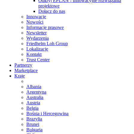
Odkryj EPLAN - Innowacyjne rozwiązania
projektowe
Dołącz do nas
Innowacje
Nowości
Informacje prasowe
Newsletter
Wydarzenia
Friedhelm Loh Group
Lokalizacje
Kontakt
Trust Center
Partnerzy
Marketplace
Kraje
Albania
Argentyna
Australia
Austria
Belgia
Bośnia i Hercegowina
Brazylia
Brunei
Bułgaria