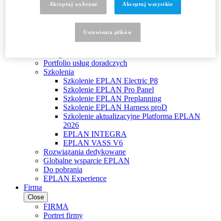
Akceptuj wybrane
Akceptuj wszystkie
Najczęściej zadawane pytania
EPLAN Collaboration Apps
Usługi
Ustawienia plikὀw
Close
USŁUGI
Usługi doradcze
Portfolio usług doradczych
Szkolenia
Szkolenie EPLAN Electric P8
Szkolenie EPLAN Pro Panel
Szkolenie EPLAN Preplanning
Szkolenie EPLAN Harness proD
Szkolenie aktualizacyjne Platforma EPLAN
2026
EPLAN INTEGRA
EPLAN VASS V6
Rozwiązania dedykowane
Globalne wsparcie EPLAN
Do pobrania
EPLAN Experience
Firma
Close
FIRMA
Portret firmy