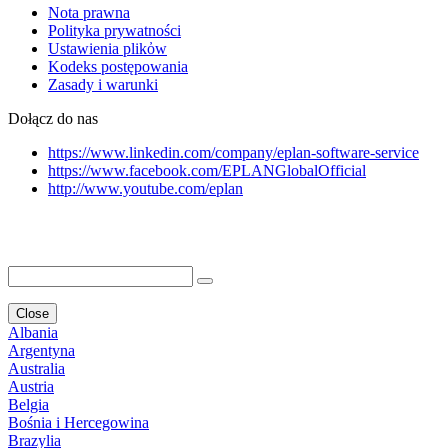
Nota prawna
Polityka prywatności
Ustawienia plikὀw
Kodeks postępowania
Zasady i warunki
Dołącz do nas
https://www.linkedin.com/company/eplan-software-service
https://www.facebook.com/EPLANGlobalOfficial
http://www.youtube.com/eplan
Close
Albania
Argentyna
Australia
Austria
Belgia
Bośnia i Hercegowina
Brazylia