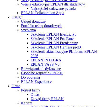
Wersja edukacyjna EPLAN dla studentów
Najczęściej zadawane pytania
EPLAN Collaboration Apps
Usługi
Usługi doradcze
Portfolio usług doradczych
Szkolenia
Szkolenie EPLAN Electric P8
Szkolenie EPLAN Pro Panel
Szkolenie EPLAN Preplanning
Szkolenie EPLAN Harness proD
Szkolenie aktualizacyjne Platforma EPLAN
2026
EPLAN INTEGRA
EPLAN VASS V6
Rozwiązania dedykowane
Globalne wsparcie EPLAN
Do pobrania
EPLAN Experience
Firma
Portret firmy
O nas
Zarząd firmy EPLAN
Kariera