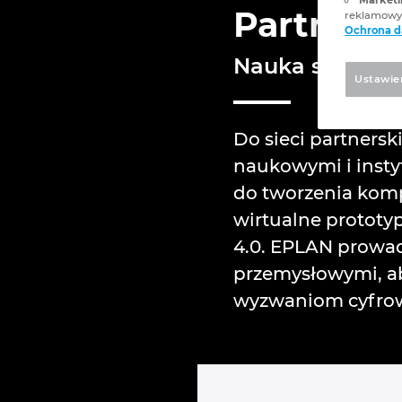
Partner d
reklamowyc
Ochrona 
Nauka spotyka 
Ustawie
Do sieci partnersk
naukowymi i insty
do tworzenia kom
wirtualne prototy
4.0. EPLAN prowad
przemysłowymi, ab
wyzwaniom cyfrowe