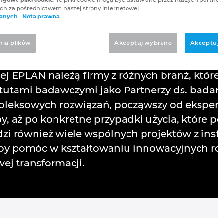
s. badań
h za pośrednictwem naszej strony internetowej
danych
Nota prawna
się z praktyką inżynierską
nia plikὀw
Akceptuj wybrane
Akceptuj
iej EPLAN należą firmy z różnych branż, które
tutami badawczymi jako Partnerzy ds. bad
pleksowych rozwiązań, począwszy od eksper
py, aż po konkretne przypadki użycia, które
zi również wiele wspólnych projektów z in
y pomóc w kształtowaniu innowacyjnych roz
j transformacji.