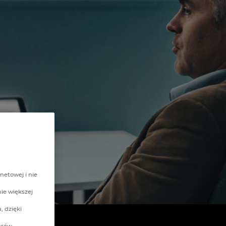
netowej i nie
nie większej
, dzięki
erów