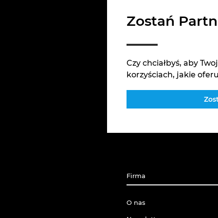
Zostań Partn
Czy chciałbyś, aby Two
korzyściach, jakie ofer
Zos
Firma
O nas