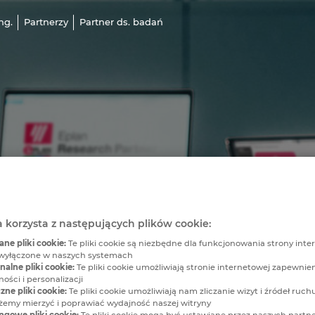
ng.
Partnerzy
Partner ds. badań
a korzysta z następujących plików cookie:
e pliki cookie:
Te pliki cookie są niezbędne dla funkcjonowania strony inter
wyłączone w naszych systemach
alne pliki cookie:
Te pliki cookie umożliwiają stronie internetowej zapewnie
ości i personalizacji
zne pliki cookie:
Te pliki cookie umożliwiają nam zliczanie wizyt i źródeł ruchu
my mierzyć i poprawiać wydajność naszej witryny
ngowe pliki cookie:
Te pliki cookie mogą być ustawiane przez naszych partn