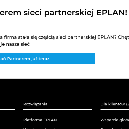
erem sieci partnerskiej EPLAN!
ja firma stała się częścią sieci partnerskiej EPLAN? Ch
uje nasza sieć
tań Partnerem już teraz
Rozwiązania
Dla klientów (Z
Platforma EPLAN
Wsparcie glo