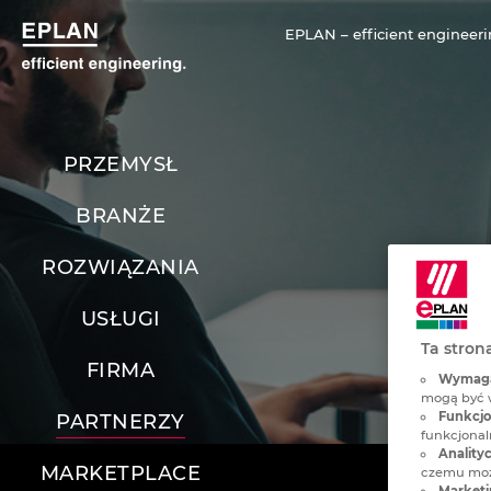
EPLAN – efficient engineeri
PRZEMYSŁ
BRANŻE
ROZWIĄZANIA
USŁUGI
Ta stron
FIRMA
Wymagan
mogą być 
Funkcjon
PARTNERZY
funkcjonaln
Analityc
MARKETPLACE
czemu może
Marketi