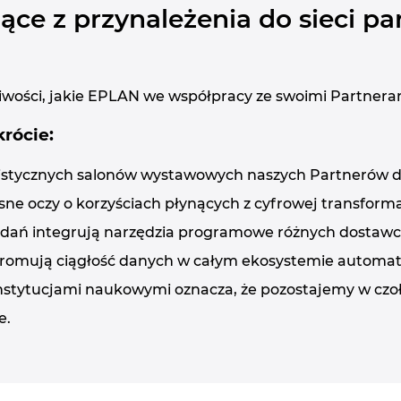
nące z przynależenia do sieci p
liwości, jakie EPLAN we współpracy ze swoimi Partneram
krócie:
listycznych salonów wystawowych naszych Partnerów d
sne oczy o korzyściach płynących z cyfrowej transformac
badań integrują narzędzia programowe różnych dostawc
romują ciągłość danych w całym ekosystemie automat
instytucjami naukowymi oznacza, że pozostajemy w czołó
e.