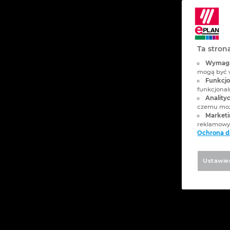
Ta stron
Wymagan
mogą być 
Funkcjon
funkcjonaln
Analityc
czemu może
Marketi
reklamowyc
Ochrona 
Ustawie