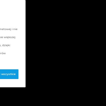
netowej i nie
nie większej
, dzięki
erów
 wszystkie