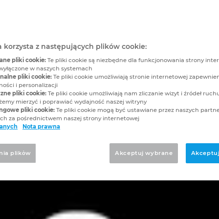
a korzysta z następujących plików cookie:
e pliki cookie:
Te pliki cookie są niezbędne dla funkcjonowania strony inter
wyłączone w naszych systemach
alne pliki cookie:
Te pliki cookie umożliwiają stronie internetowej zapewnie
ości i personalizacji
zne pliki cookie:
Te pliki cookie umożliwiają nam zliczanie wizyt i źródeł ruchu
my mierzyć i poprawiać wydajność naszej witryny
ngowe pliki cookie:
Te pliki cookie mogą być ustawiane przez naszych partn
h za pośrednictwem naszej strony internetowej
danych
Nota prawna
nia plikὀw
Akceptuj wybrane
Akceptuj