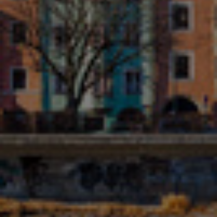
Japonia
Kanada
Kolumbia
Korea Południowa
Litwa
Luksemburg
Malezja
Meksyk
Niemcy