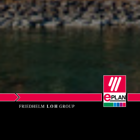
Norwegia
Nowa Zelandia
Peru
Polska
Portugalia
Republika Południowej Afryki
Rumunia
Serbia
EPLAN GmbH