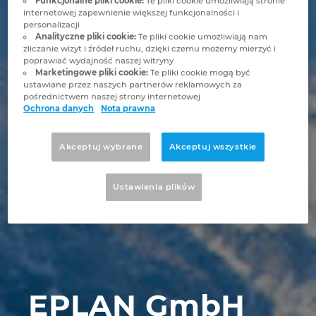
Funkcjonalne pliki cookie:
Te pliki cookie umożliwiają stronie
Brunei
internetowej zapewnienie większej funkcjonalności i
Technologia budowlana
Konfiguracja
Integracje EPLAN dla systemów ERP, PDM i PLM
Lokalizacje
personalizacji
Analityczne pliki cookie:
Te pliki cookie umożliwiają nam
Bułgaria
zliczanie wizyt i źródeł ruchu, dzięki czemu możemy mierzyć i
Raporty użytkowników
EPLAN Data Portal
Kontakt
poprawiać wydajność naszej witryny
Marketingowe pliki cookie:
Te pliki cookie mogą być
Chile
ustawiane przez naszych partnerów reklamowych za
Wersja edukacyjna EPLAN dla szkół
Trust Center
pośrednictwem naszej strony internetowej
Ochrona danych
Nota prawna
Chiny
Wersja edukacyjna EPLAN dla studentów
Akceptuj wybrane
Akceptuj wszystkie
Chiny Tajwan
EPLAN Collaboration Apps
Chorwacja
Ustawienia plikὀw
Czechy
Dania
EPLAN GmbH
Filipiny