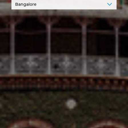
Japonia
Kanada
Kolumbia
Korea Południowa
Litwa
Luksemburg
Malezja
Meksyk
Niemcy