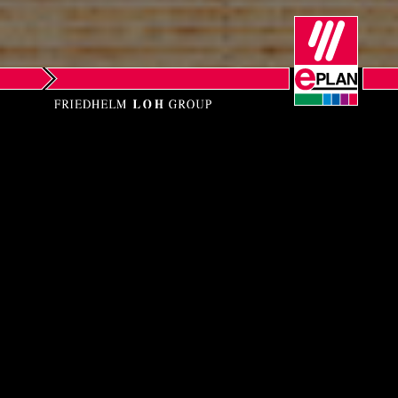
Singapur
Słowacja
Słowenia
Szwajcaria
EPLAN SOFTWARE PRIVATE LIMITED
Szwecja
c/o RITTAL Private Limited,
Tajlandia
5th Floor, Brigade Triumph, Dasarahalli Main
Road, Sector B, Kempapura, Hebbal,
Turcja
Amruthahalli
Bangalore, Bangalore North
560092 Karnataka, Indien
Ukraina
Phone: +91-80-61079100
USA