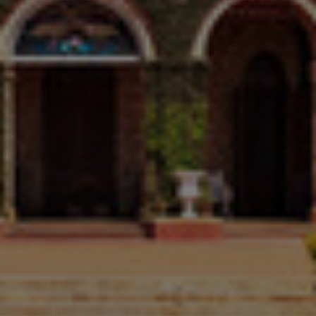
Norwegia
Nowa Zelandia
Peru
Polska
Portugalia
Republika Południowej Afryki
Rumunia
Serbia