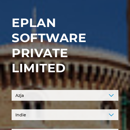
Finlandia
EPLAN
Francja
SOFTWARE
Grecja
PRIVATE
Hiszpania
LIMITED
Holandia
Indie
Indonezja
Irlandia
Izrael