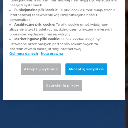
funkcjonowania strony internetowej i nie mogą być wyłączone w
Brunei
naszych systemach
Technologia budowlana
Konfiguracja
Integracje EPLAN dla systemów ERP, PDM i PLM
Lokalizacje
Funkcjonalne pliki cookie:
Te pliki cookie umożliwiają stronie
internetowej zapewnienie większej funkcjonalności i
Bułgaria
personalizacji
Raporty użytkowników
EPLAN Data Portal
Kontakt
Analityczne pliki cookie:
Te pliki cookie umożliwiają nam
zliczanie wizyt i źródeł ruchu, dzięki czemu możemy mierzyć i
Chile
poprawiać wydajność naszej witryny
Wersja edukacyjna EPLAN dla szkół
Trust Center
Marketingowe pliki cookie:
Te pliki cookie mogą być
ustawiane przez naszych partnerów reklamowych za
Chiny
pośrednictwem naszej strony internetowej
Wersja edukacyjna EPLAN dla studentów
Ochrona danych
Nota prawna
Chiny Tajwan
EPLAN Collaboration Apps
Akceptuj wybrane
Akceptuj wszystkie
Chorwacja
Ustawienia plikὀw
Czechy
Dania
Filipiny