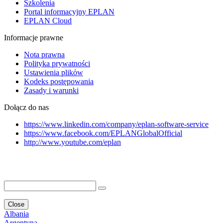
Szkolenia
Portal informacyjny EPLAN
EPLAN Cloud
Informacje prawne
Nota prawna
Polityka prywatności
Ustawienia plikὀw
Kodeks postępowania
Zasady i warunki
Dołącz do nas
https://www.linkedin.com/company/eplan-software-service
https://www.facebook.com/EPLANGlobalOfficial
http://www.youtube.com/eplan
Close
Albania
Argentyna