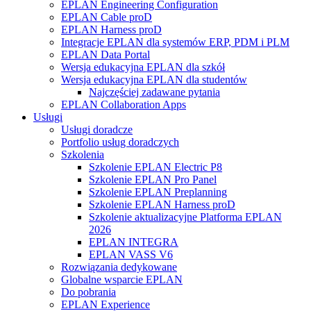
EPLAN Engineering Configuration
EPLAN Cable proD
EPLAN Harness proD
Integracje EPLAN dla systemów ERP, PDM i PLM
EPLAN Data Portal
Wersja edukacyjna EPLAN dla szkół
Wersja edukacyjna EPLAN dla studentów
Najczęściej zadawane pytania
EPLAN Collaboration Apps
Usługi
Usługi doradcze
Portfolio usług doradczych
Szkolenia
Szkolenie EPLAN Electric P8
Szkolenie EPLAN Pro Panel
Szkolenie EPLAN Preplanning
Szkolenie EPLAN Harness proD
Szkolenie aktualizacyjne Platforma EPLAN
2026
EPLAN INTEGRA
EPLAN VASS V6
Rozwiązania dedykowane
Globalne wsparcie EPLAN
Do pobrania
EPLAN Experience