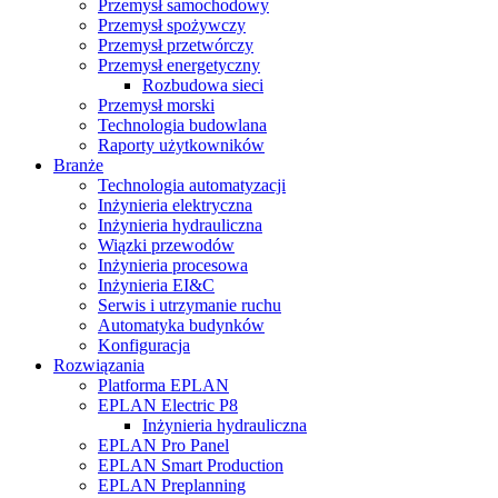
Przemysł samochodowy
Przemysł spożywczy
Przemysł przetwórczy
Przemysł energetyczny
Rozbudowa sieci
Przemysł morski
Technologia budowlana
Raporty użytkowników
Branże
Technologia automatyzacji
Inżynieria elektryczna
Inżynieria hydrauliczna
Wiązki przewodów
Inżynieria procesowa
Inżynieria EI&C
Serwis i utrzymanie ruchu
Automatyka budynków
Konfiguracja
Rozwiązania
Platforma EPLAN
EPLAN Electric P8
Inżynieria hydrauliczna
EPLAN Pro Panel
EPLAN Smart Production
EPLAN Preplanning