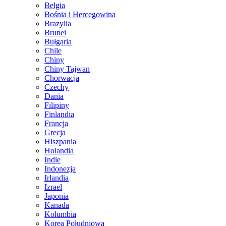
Belgia
Bośnia i Hercegowina
Brazylia
Brunei
Bułgaria
Chile
Chiny
Chiny Tajwan
Chorwacja
Czechy
Dania
Filipiny
Finlandia
Francja
Grecja
Hiszpania
Holandia
Indie
Indonezja
Irlandia
Izrael
Japonia
Kanada
Kolumbia
Korea Południowa