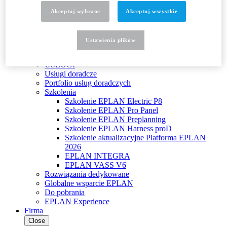
Wersja edukacyjna EPLAN dla szkół
Akceptuj wybrane
Akceptuj wszystkie
Wersja edukacyjna EPLAN dla studentów
Najczęściej zadawane pytania
EPLAN Collaboration Apps
Ustawienia plikὀw
Usługi
Close
USŁUGI
Usługi doradcze
Portfolio usług doradczych
Szkolenia
Szkolenie EPLAN Electric P8
Szkolenie EPLAN Pro Panel
Szkolenie EPLAN Preplanning
Szkolenie EPLAN Harness proD
Szkolenie aktualizacyjne Platforma EPLAN
2026
EPLAN INTEGRA
EPLAN VASS V6
Rozwiązania dedykowane
Globalne wsparcie EPLAN
Do pobrania
EPLAN Experience
Firma
Close