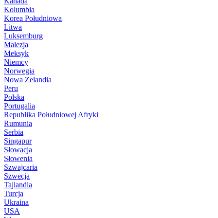
Kanada
Kolumbia
Korea Południowa
Litwa
Luksemburg
Malezja
Meksyk
Niemcy
Norwegia
Nowa Zelandia
Peru
Polska
Portugalia
Republika Południowej Afryki
Rumunia
Serbia
Singapur
Słowacja
Słowenia
Szwajcaria
Szwecja
Tajlandia
Turcja
Ukraina
USA