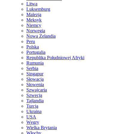
Litwa
Luksemburg
Malezja
Meksyk
Niemcy
Norwegia
Nowa Zelandia
Peru
Polska
Portugalia
Republika Południowej Afryki
Rumunia
Serbia
Singapur
Słowacja
Słowenia
Szwajcaria
Szwecja
Tajlandia
Turcja
Ukraina
USA
Węgry
Wielka Brytania
Włochy