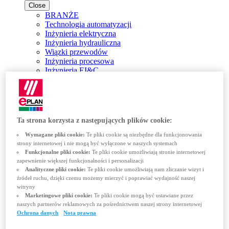
Close
BRANŻE
Technologia automatyzacji
Inżynieria elektryczna
Inżynieria hydrauliczna
Wiązki przewodów
Inżynieria procesowa
Inżynieria EI&C
Serwis i utrzymanie ruchu
Automatyka budynków
Konfiguracja
Rozwiązania
Close
Ta strona korzysta z następujących plików cookie:
ROZWIĄZANIA
Wymagane pliki cookie:
Te pliki cookie są niezbędne dla funkcjonowania
Platforma EPLAN
strony internetowej i nie mogą być wyłączone w naszych systemach
EPLAN Electric P8
Funkcjonalne pliki cookie:
Te pliki cookie umożliwiają stronie internetowej
Inżynieria hydrauliczna
zapewnienie większej funkcjonalności i personalizacji
EPLAN Pro Panel
Analityczne pliki cookie:
Te pliki cookie umożliwiają nam zliczanie wizyt i
EPLAN Smart Production
źródeł ruchu, dzięki czemu możemy mierzyć i poprawiać wydajność naszej
EPLAN Preplanning
witryny
EPLAN Engineering Configuration
Marketingowe pliki cookie:
Te pliki cookie mogą być ustawiane przez
EPLAN Cable proD
naszych partnerów reklamowych za pośrednictwem naszej strony internetowej
EPLAN Harness proD
Ochrona danych
Nota prawna
Integracje EPLAN dla systemów ERP, PDM i PLM
EPLAN Data Portal