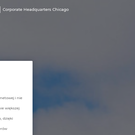
Corporate Headquarters Chicago
netowej i nie
nie większej
, dzięki
erów