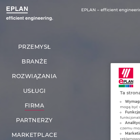
EPLAN – efficient engineeri
PRZEMYSŁ
BRANŻE
ROZWIĄZANIA
USŁUGI
Ta stron
Wymagan
FIRMA
mogą być 
Funkcjon
funkcjonaln
PARTNERZY
Analityc
czemu może
Marketi
MARKETPLACE
reklamowyc