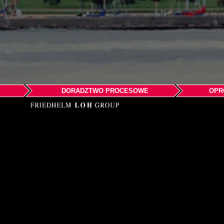
DORADZTWO PROCESOWE
OPR
EPLAN LLC
Corporate 
425 N Martingale Road
Suite 470
Schaumburg, IL 60173