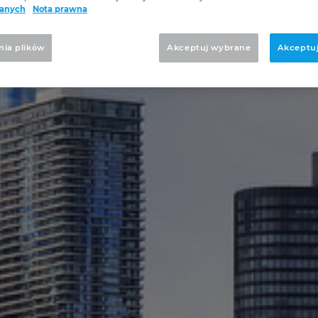
danych
Nota prawna
nia plikὀw
Akceptuj wybrane
Akceptuj