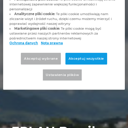
Brunei
internetowej zapewnienie większej funkcjonalności i
personalizacji
Technologia budowlana
Konfiguracja
Integracje EPLAN dla systemów ERP, PDM i PLM
Lokalizacje
Analityczne pliki cookie:
Te pliki cookie umożliwiają nam
Bułgaria
zliczanie wizyt i źródeł ruchu, dzięki czemu możemy mierzyć i
poprawiać wydajność naszej witryny
Raporty użytkowników
EPLAN Data Portal
Kontakt
Marketingowe pliki cookie:
Te pliki cookie mogą być
Chile
ustawiane przez naszych partnerów reklamowych za
pośrednictwem naszej strony internetowej
Wersja edukacyjna EPLAN dla szkół
Trust Center
Ochrona danych
Nota prawna
Chiny
Wersja edukacyjna EPLAN dla studentów
Akceptuj wybrane
Akceptuj wszystkie
Chiny Tajwan
EPLAN Collaboration Apps
Ustawienia plikὀw
Chorwacja
Czechy
Dania
Filipiny