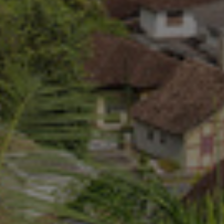
Japonia
Kanada
Kolumbia
Korea Południowa
Litwa
Luksemburg
Malezja
Meksyk
Niemcy