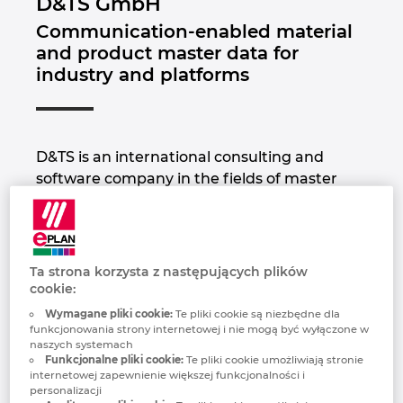
D&TS GmbH
Brunei
Communication-enabled material
Technologia budowlana
Konfiguracja
Integracje EPLAN dla systemów ERP, PDM i PLM
Lokalizacje
and product master data for
Bułgaria
industry and platforms
Raporty użytkowników
EPLAN Data Portal
Kontakt
Chile
Wersja edukacyjna EPLAN dla szkół
Trust Center
Chiny
D&TS is an international consulting and
Wersja edukacyjna EPLAN dla studentów
software company in the fields of master
Chiny Tajwan
data management and classification. As a
EPLAN Collaboration Apps
data expert and ECLASS Preferred Partner
Chorwacja
Platinum, we advise and support large and
medium-sized companies in optimizing the
Ta strona korzysta z następujących plików
Czechy
quality of their product and material master
cookie:
data to automate downstream data
Wymagane pliki cookie:
Te pliki cookie są niezbędne dla
processes.
Dania
funkcjonowania strony internetowej i nie mogą być wyłączone w
naszych systemach
Funkcjonalne pliki cookie:
Te pliki cookie umożliwiają stronie
Thanks to many years of experience in
Filipiny
internetowej zapewnienie większej funkcjonalności i
various industries and countless successful
personalizacji