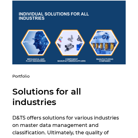
Japonia
Kanada
Kolumbia
Korea Południowa
Litwa
Portfolio
Luksemburg
Solutions for all
industries
Malezja
D&TS offers solutions for various industries
Meksyk
on master data management and
classification. Ultimately, the quality of
Niemcy