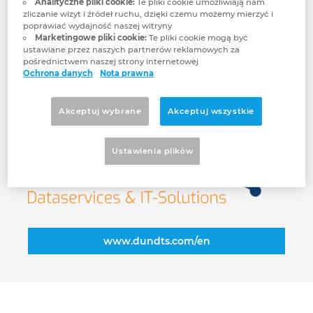
Analityczne pliki cookie:
Te pliki cookie umożliwiają nam
projects, we can show you directly what
Finlandia
zliczanie wizyt i źródeł ruchu, dzięki czemu możemy mierzyć i
opportunities your data offers and how you
poprawiać wydajność naszej witryny
can use this potential profitably. D&TS
Marketingowe pliki cookie:
Te pliki cookie mogą być
Francja
ustawiane przez naszych partnerów reklamowych za
provides communication-enabled material
pośrednictwem naszej strony internetowej
master data for industry and platforms. We
Ochrona danych
Nota prawna
Grecja
make you fit for digitalization.
Akceptuj wybrane
Akceptuj wszystkie
Hiszpania
Ustawienia plikὀw
Holandia
Indie
Indonezja
www.dundts.com/en
Irlandia
Izrael