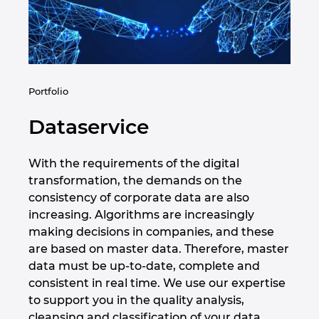
Singapur
Słowacja
Słowenia
Portfolio
Szwajcaria
Dataservice
Szwecja
With the requirements of the digital
transformation, the demands on the
Tajlandia
consistency of corporate data are also
increasing. Algorithms are increasingly
Turcja
making decisions in companies, and these
are based on master data. Therefore, master
Ukraina
data must be up-to-date, complete and
consistent in real time. We use our expertise
USA
to support you in the quality analysis,
cleansing and classification of your data