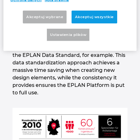
Finlandia
But it was worth it: accelerated processes
Akceptuj wybrane
Akceptuj wszystkie
soon delivered a clear return on investment.
Francja
Today, companies all over the world use
EPLAN solutions that were developed in
Ustawienia plikὀw
Grecja
cooperation with Alexander Bürkle. Its
experts played a major role in developing
Hiszpania
the EPLAN Data Standard, for example. This
data standardization approach achieves a
massive time saving when creating new
Holandia
design elements, while the consistency it
provides ensures the EPLAN Platform is put
Indie
to full use.
Indonezja
Irlandia
Izrael