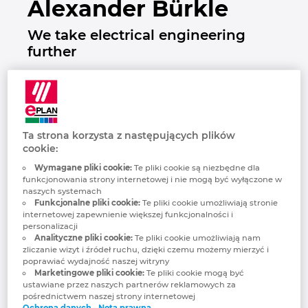
Alexander Bürkle
Brunei
Technologia budowlana
Konfiguracja
Integracje EPLAN dla systemów ERP, PDM i PLM
Lokalizacje
We take electrical engineering
Bułgaria
further
Raporty użytkowników
EPLAN Data Portal
Kontakt
Chile
Wersja edukacyjna EPLAN dla szkół
Trust Center
Chiny
Wersja edukacyjna EPLAN dla studentów
Ta strona korzysta z następujących plików
Chiny Tajwan
cookie:
EPLAN Collaboration Apps
Wymagane pliki cookie:
Te pliki cookie są niezbędne dla
#JustGetStarted! At Alexander Bürkle,
funkcjonowania strony internetowej i nie mogą być wyłączone w
Chorwacja
there’s genuine pioneering spirit in the DNA.
naszych systemach
After all, if you want to discover new things
Funkcjonalne pliki cookie:
Te pliki cookie umożliwiają stronie
internetowej zapewnienie większej funkcjonalności i
Czechy
and drive change, you need the courage to
personalizacji
try things out. In 2016, the technology service
Analityczne pliki cookie:
Te pliki cookie umożliwiają nam
zliczanie wizyt i źródeł ruchu, dzięki czemu możemy mierzyć i
Dania
provider began working intensively with the
poprawiać wydajność naszej witryny
digital twin. This was a complex project, as
Marketingowe pliki cookie:
Te pliki cookie mogą być
ustawiane przez naszych partnerów reklamowych za
virtual engineering was uncharted territory
Filipiny
pośrednictwem naszej strony internetowej
at the time.
Ochrona danych
Nota prawna