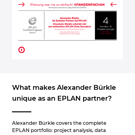
Japonia
Kanada
Kolumbia
Korea Południowa
Litwa
What makes Alexander Bürkle
Luksemburg
unique as an EPLAN partner?
Malezja
Meksyk
Alexander Bürkle covers the complete
EPLAN portfolio: project analysis, data
Niemcy