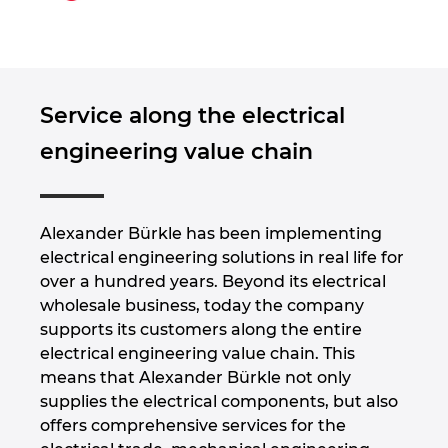
Singapur
Słowacja
Słowenia
Service along the electrical
engineering value chain
Szwajcaria
Szwecja
Alexander Bürkle has been implementing
electrical engineering solutions in real life for
Tajlandia
over a hundred years. Beyond its electrical
wholesale business, today the company
Turcja
supports its customers along the entire
electrical engineering value chain. This
Ukraina
means that Alexander Bürkle not only
supplies the electrical components, but also
USA
offers comprehensive services for the