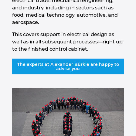
electrical trade, mechanical engineering,
Węgry
and industry, including in sectors such as
food, medical technology, automotive, and
Wielka Brytania
aerospace.
This covers support in electrical design as
Włochy
well as in all subsequent processes—right up
to the finished control cabinet.
Zjednoczone Emiraty Arabskie
The experts at Alexander Bürkle are happy to
advise you