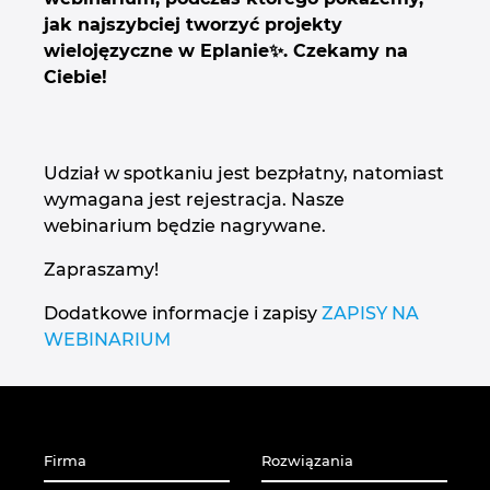
jak najszybciej tworzyć projekty
Japonia
wielojęzyczne w Eplanie✨. Czekamy na
Ciebie!
Kanada
Kolumbia
Udział w spotkaniu jest bezpłatny, natomiast
wymagana jest rejestracja. Nasze
Korea Południowa
webinarium będzie nagrywane.
Litwa
Zapraszamy!
Dodatkowe informacje i zapisy
ZAPISY NA
Luksemburg
WEBINARIUM
Malezja
Meksyk
Firma
Rozwiązania
Niemcy