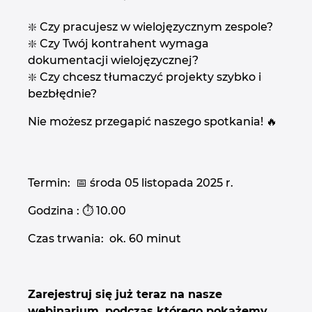
Finlandia
❇️ Czy pracujesz w wielojęzycznym zespole?
❇️ Czy Twój kontrahent wymaga
Francja
dokumentacji wielojęzycznej?
❇️ Czy chcesz tłumaczyć projekty szybko i
Grecja
bezbłędnie?
Hiszpania
Nie możesz przegapić naszego spotkania! 🔥
Holandia
Termin: 📅 środa 05 listopada 2025 r.
Indie
Godzina : ⏱️ 10.00
Indonezja
Czas trwania: ok. 60 minut
Irlandia
Zarejestruj się już teraz na nasze
Izrael
webinarium, podczas którego pokażemy,