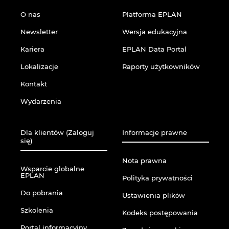
O nas
Platforma EPLAN
Norwegia
Newsletter
Wersja edukacyjna
Nowa Zelandia
Kariera
EPLAN Data Portal
Lokalizacje
Raporty użytkowników
Peru
Kontakt
Polska
Wydarzenia
Portugalia
Dla klientów (Zaloguj
Informacje prawne
się)
Republika Południowej Afryki
Nota prawna
Wsparcie globalne
EPLAN
Rumunia
Polityka prywatności
Do pobrania
Ustawienia plikὀw
Serbia
Szkolenia
Kodeks postępowania
Portal informacyjny