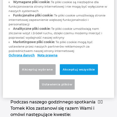
WEBINARIUM:
Wymagane pliki cookie:
Te pliki cookie są niezbędne dla
Brunei
funkcjonowania strony internetowej i nie mogą być wyłączone w
Technologia budowlana
Konfiguracja
Integracje EPLAN dla systemów ERP, PDM i PLM
Lokalizacje
naszych systemach
Projekty
Funkcjonalne pliki cookie:
Te pliki cookie umożliwiają stronie
Bułgaria
internetowej zapewnienie większej funkcjonalności i
Raporty użytkowników
EPLAN Data Portal
Kontakt
personalizacji
Wielojęzyczne w
Analityczne pliki cookie:
Te pliki cookie umożliwiają nam
Chile
zliczanie wizyt i źródeł ruchu, dzięki czemu możemy mierzyć i
Wersja edukacyjna EPLAN dla szkół
Trust Center
poprawiać wydajność naszej witryny
Eplanie
Marketingowe pliki cookie:
Te pliki cookie mogą być
Chiny
ustawiane przez naszych partnerów reklamowych za
Wersja edukacyjna EPLAN dla studentów
pośrednictwem naszej strony internetowej
Ochrona danych
Nota prawna
Chiny Tajwan
EPLAN Collaboration Apps
Zapraszamy na nasze listopadowe
Chorwacja
Akceptuj wybrane
Akceptuj wszystkie
WEBINARIUM: Projekty wielojęzyczne w
Eplanie.
To must-have dla wszystkich osób
Czechy
Ustawienia plikὀw
pracujących w wielojęzycznym zespole!
Dania
Podczas naszego godzinnego spotkania 👨‍✈️
Tomek Klos zastanowi się razem Wami i
Filipiny
omówi następujące kwestie: