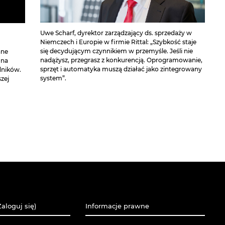
Uwe Scharf, dyrektor zarządzający ds. sprzedaży w
Niemczech i Europie w firmie Rittal: „Szybkość staje
się decydującym czynnikiem w przemyśle. Jeśli nie
ane
nadążysz, przegrasz z konkurencją. Oprogramowanie,
 na
sprzęt i automatyka muszą działać jako zintegrowany
dników.
system”.
zej
aloguj się)
Informacje prawne