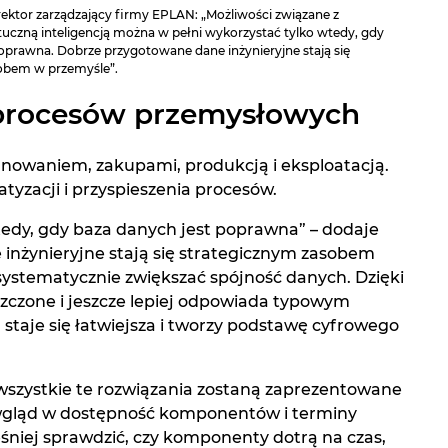
yrektor zarządzający firmy EPLAN: „Możliwości związane z
tuczną inteligencją można w pełni wykorzystać tylko wtedy, gdy
oprawna. Dobrze przygotowane dane inżynieryjne stają się
obem w przemyśle”.
 procesów przemysłowych
anowaniem, zakupami, produkcją i eksploatacją.
tyzacji i przyspieszenia procesów.
wtedy, gdy baza danych jest poprawna” – dodaje
inżynieryjne stają się strategicznym zasobem
systematycznie zwiększać spójność danych. Dzięki
zczone i jeszcze lepiej odpowiada typowym
staje się łatwiejsza i tworzy podstawę cyfrowego
wszystkie te rozwiązania zostaną zaprezentowane
gląd w dostępność komponentów i terminy
śniej sprawdzić, czy komponenty dotrą na czas,