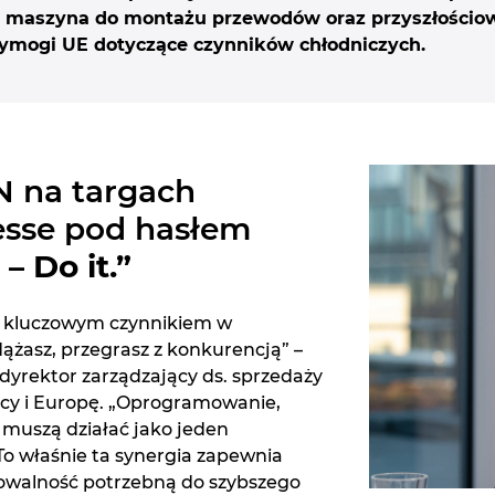
 maszyna do montażu przewodów oraz przyszłościow
ymogi UE dotyczące czynników chłodniczych.
AN na targach
sse pod hasłem
– Do it.”
iś kluczowym czynnikiem w
dążasz, przegrasz z konkurencją” –
dyrektor zarządzający ds. sprzedaży
mcy i Europę. „Oprogramowanie,
 muszą działać jako jeden
o właśnie ta synergia zapewnia
lowalność potrzebną do szybszego