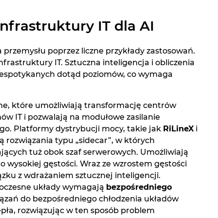
frastruktury IT dla AI
a przemysłu poprzez liczne przykłady zastosowań.
astruktury IT. Sztuczna inteligencja i obliczenia
niespotykanych dotąd poziomów, co wymaga
lne, które umożliwiają transformację centrów
ów IT i pozwalają na modułowe zasilanie
go. Platformy dystrybucji mocy, takie jak
RiLineX
i
 rozwiązania typu „sidecar”, w których
ających tuż obok szaf serwerowych. Umożliwiają
o wysokiej gęstości. Wraz ze wzrostem gęstości
zku z wdrażaniem sztucznej inteligencji.
nowoczesne układy wymagają
bezpośredniego
związań do bezpośredniego chłodzenia układów
epła, rozwiązując w ten sposób problem