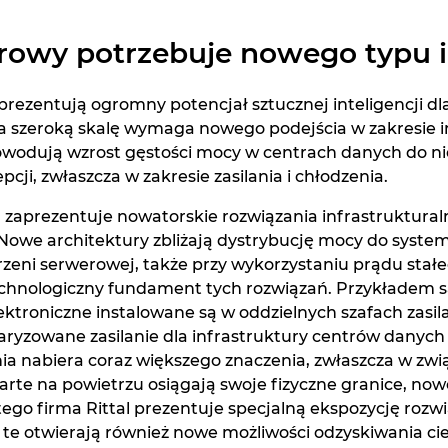
rowy potrzebuje nowego typu in
rezentują ogromny potencjał sztucznej inteligencji dl
 szeroką skalę wymaga nowego podejścia w zakresie infr
owodują wzrost gęstości mocy w centrach danych do 
ji, zwłaszcza w zakresie zasilania i chłodzenia.
l zaprezentuje nowatorskie rozwiązania infrastruktura
owe architektury zbliżają dystrybucję mocy do system
zeni serwerowej, także przy wykorzystaniu prądu stałe
echnologiczny fundament tych rozwiązań. Przykładem są
troniczne instalowane są w oddzielnych szafach zasil
aryzowane zasilanie dla infrastruktury centrów danych 
a nabiera coraz większego znaczenia, zwłaszcza w zwią
arte na powietrzu osiągają swoje fizyczne granice, 
atego firma Rittal prezentuje specjalną ekspozycję ro
 te otwierają również nowe możliwości odzyskiwania ci