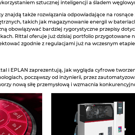
ykorzystaniem sztucznej inteligencji a śladem węglow
cy znajdą także rozwiązania odpowiadające na rosnąc
trznych, takich jak magazynowanie energii w bateriac
zną obowiązywać bardziej rygorystyczne przepisy doty
kach. Rittal oferuje już dzisiaj portfolio przygotowane
rojektować zgodnie z regulacjami już na wczesnym eta
tal i EPLAN zaprezentują, jak wygląda cyfrowe tworzen
ologiach, począwszy od inżynierii, przez zautomatyzowa
orzy nową siłę przemysłową i wzmacnia konkurencyjno