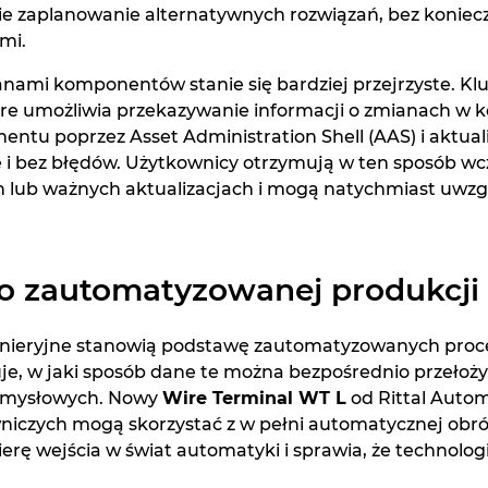
zie zaplanowanie alternatywnych rozwiązań, bez koniec
mi.
anami komponentów stanie się bardziej przejrzyste. 
óre umożliwia przekazywanie informacji o zmianach w
tu poprzez Asset Administration Shell (AAS) i aktuali
e i bez błędów. Użytkownicy otrzymują w ten sposób wc
lub ważnych aktualizacjach i mogą natychmiast uwzględ
o zautomatyzowanej produkcji
żynieryjne stanowią podstawę zautomatyzowanych pro
uje, w jaki sposób dane te można bezpośrednio przełoży
rzemysłowych. Nowy
Wire Terminal WT L
od Rittal Autom
wniczych mogą skorzystać z w pełni automatycznej ob
erę wejścia w świat automatyki i sprawia, że technologie