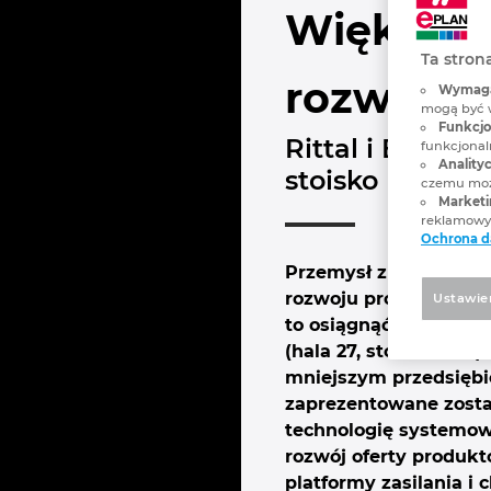
Większa 
Ta stron
rozwiązan
Wymagan
mogą być 
Funkcjon
Rittal i EPLAN
funkcjonaln
Analityc
stoisko D50.
czemu może
Marketi
reklamowyc
Ochrona 
Przemysł znajduje się
rozwoju produktów, ob
Ustawie
to osiągnąć dzięki in
(hala 27, stoisko D50
mniejszym przedsiębio
zaprezentowane zostan
technologię systemow
rozwój oferty produk
platformy zasilania i 