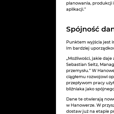
planowania, produkcji 
aplikacji.”
Spójność da
Punktem wyjścia jest i
Im bardziej uporządkow
„Możliwości, jakie daj
Sebastian Seitz, Mana
przemysłu.” W Hanowerz
ciągłemu rozwojowi op
przepływom pracy użytk
bliźniaka jako spójnego 
Dane te otwierają now
w Hanowerze. W przysz
dostaw już na etapie p