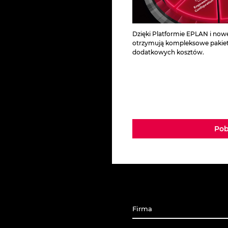
Dzięki Platformie EPLAN i nowej
otrzymują kompleksowe pakiet
dodatkowych kosztów.
Pob
Firma