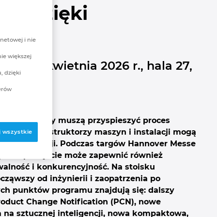
ść dzięki
AN
netowej i nie
nie większej
20–24 kwietnia 2026 r., hala 27,
, dzięki
erów
cyjność, firmy muszą przyspieszyć proces
dodaną. Konstruktorzy maszyn i instalacji mogą
 wszystkie
i automatyzacji. Podczas targów Hannover Messe
etapowe podejście może zapewnić również
alność i konkurencyjność. Na stoisku
ząwszy od inżynierii i zaopatrzenia po
ych punktów programu znajdują się: dalszy
oduct Change Notification (PCN), nowe
ta na sztucznej inteligencji, nowa kompaktowa,