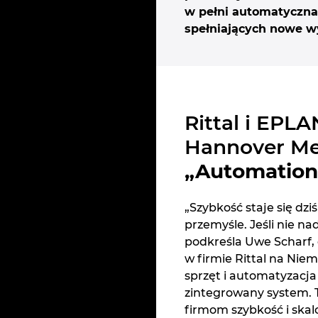
w pełni automatyczna
spełniających nowe w
Rittal i EPL
Hannover Me
„Automation 
„Szybkość staje się dz
przemyśle. Jeśli nie na
podkreśla Uwe Scharf, 
w firmie Rittal na Nie
sprzęt i automatyzacja
zintegrowany system. T
firmom szybkość i ska