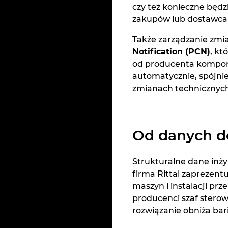
czy też konieczne będ
zakupów lub dostawca
Także zarządzanie zmi
Notification (PCN)
, kt
od producenta komponen
automatycznie, spójni
zmianach technicznych 
Od danych d
Strukturalne dane in
firma Rittal zaprezent
maszyn i instalacji p
producenci szaf stero
rozwiązanie obniża bari