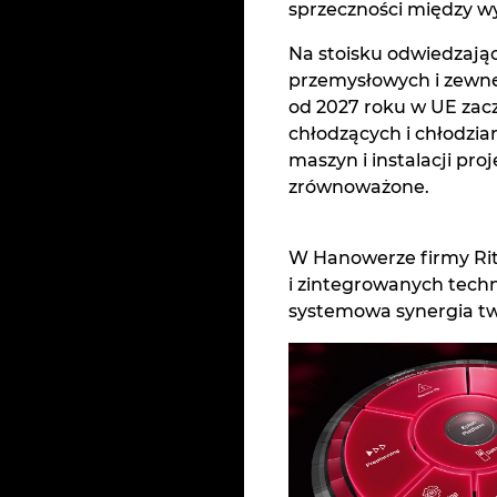
sprzeczności między w
Na stoisku odwiedzają
przemysłowych i zewnę
od 2027 roku w UE zac
chłodzących i chłodziar
maszyn i instalacji p
zrównoważone.
W Hanowerze firmy Rit
i zintegrowanych techn
systemowa synergia tw