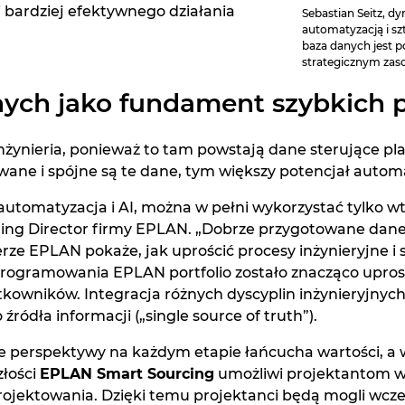
i bardziej efektywnego działania
Sebastian Seitz, d
automatyzacją i sz
baza danych jest p
strategicznym zas
nych jako fundament szybkich
nżynieria, ponieważ to tam powstają dane sterujące pl
ane i spójne są te dane, tym większy potencjał automa
e automatyzacja i AI, można w pełni wykorzystać tylko 
ging Director firmy EPLAN. „Dobrze przygotowane dane 
e EPLAN pokaże, jak uprościć procesy inżynieryjne i 
rogramowania EPLAN portfolio zostało znacząco upros
owników. Integracja różnych dyscyplin inżynieryjnych 
źródła informacji („single source of truth”).
e perspektywy na każdym etapie łańcucha wartości, a 
łości
EPLAN Smart Sourcing
umożliwi projektantom w
rojektowania. Dzięki temu projektanci będą mogli wcze