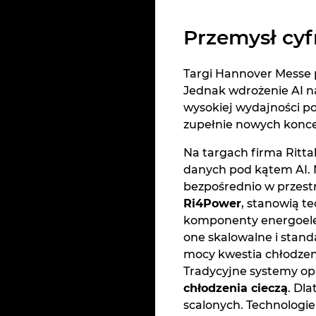
Przemysł cyf
Targi Hannover Messe p
Jednak wdrożenie AI na
wysokiej wydajności p
zupełnie nowych koncepc
Na targach firma Ritta
danych pod kątem AI. N
bezpośrednio w przestr
Ri4Power
, stanowią t
komponenty energoelek
one skalowalne i stand
mocy kwestia chłodzeni
Tradycyjne systemy op
chłodzenia cieczą
. Dl
scalonych. Technologie