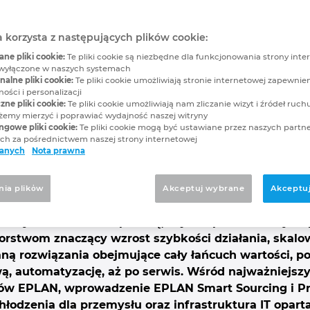
wydajność i skalowalno
a korzysta z następujących plików cookie:
iom firm Rittal i EPL
e pliki cookie:
Te pliki cookie są niezbędne dla funkcjonowania strony inter
wyłączone w naszych systemach
alne pliki cookie:
Te pliki cookie umożliwiają stronie internetowej zapewnie
 na targach Hannover Messe w dniach 
ości i personalizacji
zne pliki cookie:
Te pliki cookie umożliwiają nam zliczanie wizyt i źródeł ruchu
my mierzyć i poprawiać wydajność naszej witryny
ngowe pliki cookie:
Te pliki cookie mogą być ustawiane przez naszych partn
h za pośrednictwem naszej strony internetowej
danych
Nota prawna
 dzisiaj pod ogromną presją. Aby utrzymać konkuren
niżyć koszty produkcji i zapewnić wyraźną wartość 
nia plikὀw
Akceptuj wybrane
Akceptuj
teligentnemu połączeniu oprogramowania, , sprzętu 
) firmy Rittal i EPLAN pokażą, w jaki sposób to trzy
rstwom znaczący wzrost szybkości działania, skalow
ą rozwiązania obejmujące cały łańcuch wartości, poc
ą, automatyzację, aż po serwis. Wśród najważniejsz
tów EPLAN, wprowadzenie EPLAN Smart Sourcing i Pr
chłodzenia dla przemysłu oraz infrastruktura IT opar