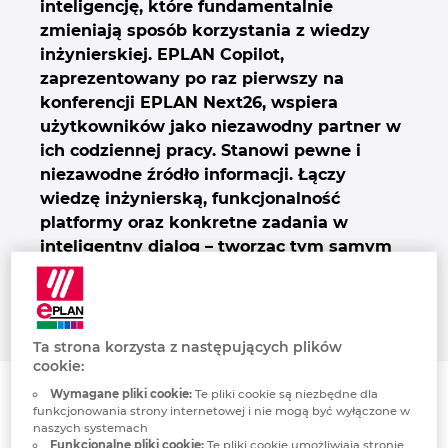
inteligencję, które fundamentalnie
zmieniają sposób korzystania z wiedzy
inżynierskiej. EPLAN Copilot,
zaprezentowany po raz pierwszy na
konferencji EPLAN Next26, wspiera
użytkowników jako niezawodny partner w
ich codziennej pracy. Stanowi pewne i
niezawodne źródło informacji. Łączy
wiedzę inżynierską, funkcjonalność
platformy oraz konkretne zadania w
inteligentny dialog – tworząc tym samym
większą efektywność, spójność i lepsze
możliwości podejmowania decyzji dla
użytkowników.
Ta strona korzysta z następujących plików
cookie:
Wymagane pliki cookie:
Te pliki cookie są niezbędne dla
funkcjonowania strony internetowej i nie mogą być wyłączone w
naszych systemach
Funkcjonalne pliki cookie:
Te pliki cookie umożliwiają stronie