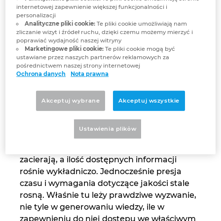
internetowej zapewnienie większej funkcjonalności i
personalizacji
Analityczne pliki cookie:
Te pliki cookie umożliwiają nam
zliczanie wizyt i źródeł ruchu, dzięki czemu możemy mierzyć i
poprawiać wydajność naszej witryny
Marketingowe pliki cookie:
Te pliki cookie mogą być
ustawiane przez naszych partnerów reklamowych za
pośrednictwem naszej strony internetowej
Ochrona danych
Nota prawna
„Bardzo starannie zadbaliśmy o stworzenie solidnych, a
Akceptuj wybrane
Akceptuj wszystkie
przede wszystkim bezpiecznych podstaw dla naszego
Copilota” – mówi Sebastian Seitz, dyrektor generalny EPLAN.
Ustawienia plikὀw
Inżynieria staje się coraz bardziej złożona -
granice między dyscyplinami nieustannie się
zacierają, a ilość dostępnych informacji
rośnie wykładniczo. Jednocześnie presja
czasu i wymagania dotyczące jakości stale
rosną. Właśnie tu leży prawdziwe wyzwanie,
nie tyle w generowaniu wiedzy, ile w
zapewnieniu do niej dostępu we właściwym